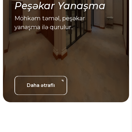
Peşəkar Yanaşma
Möhkəm təməl, peşəkar
yanaşma ilə qurulur.
Daha ətraflı