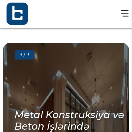
3
/
3
Metal Konstruksiya və
Beton İşlərində