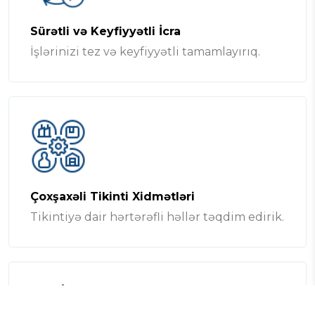
Sürətli və Keyfiyyətli İcra
İşlərinizi tez və keyfiyyətli tamamlayırıq.
Çoxşaxəli Tikinti Xidmətləri
Tikintiyə dair hərtərəfli həllər təqdim edirik.