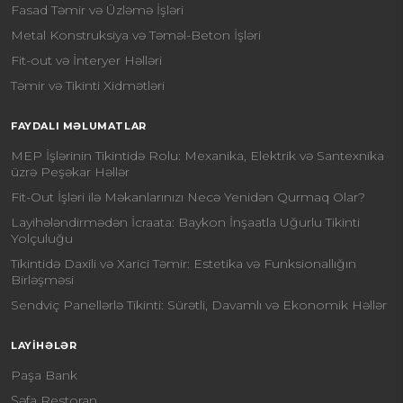
Fasad Təmir və Üzləmə İşləri
Metal Konstruksiya və Təməl-Beton İşləri
Fit-out və İnteryer Həlləri
Təmir və Tikinti Xidmətləri
FAYDALI MƏLUMATLAR
MEP İşlərinin Tikintidə Rolu: Mexanika, Elektrik və Santexnika
üzrə Peşəkar Həllər
Fit-Out İşləri ilə Məkanlarınızı Necə Yenidən Qurmaq Olar?
Layihələndirmədən İcraata: Baykon İnşaatla Uğurlu Tikinti
Yolçuluğu
Tikintidə Daxili və Xarici Təmir: Estetika və Funksionallığın
Birləşməsi
Sendviç Panellərlə Tikinti: Sürətli, Davamlı və Ekonomik Həllər
LAYIHƏLƏR
Paşa Bank
Şəfa Restoran