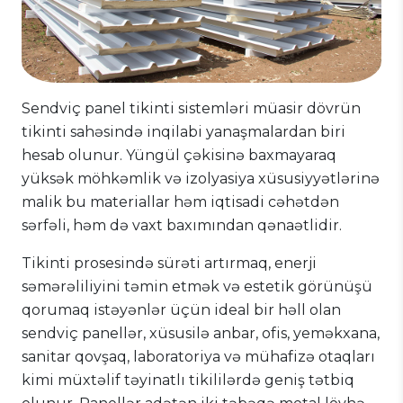
Sendviç panel tikinti sistemləri müasir dövrün
tikinti sahəsində inqilabi yanaşmalardan biri
hesab olunur. Yüngül çəkisinə baxmayaraq
yüksək möhkəmlik və izolyasiya xüsusiyyətlərinə
malik bu materiallar həm iqtisadi cəhətdən
sərfəli, həm də vaxt baxımından qənaətlidir.
Tikinti prosesində sürəti artırmaq, enerji
səmərəliliyini təmin etmək və estetik görünüşü
qorumaq istəyənlər üçün ideal bir həll olan
sendviç panellər, xüsusilə anbar, ofis, yeməkxana,
sanitar qovşaq, laboratoriya və mühafizə otaqları
kimi müxtəlif təyinatlı tikililərdə geniş tətbiq