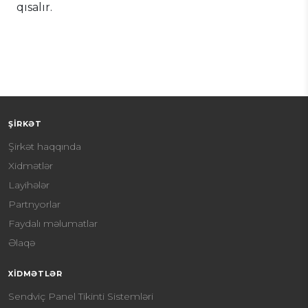
qısalır.
ŞIRKƏT
Şirkət haqqında
Xidmətlər
Layihələr
Partnyorlar
Faydalı məlumatlar
Əlaqə
XIDMƏTLƏR
Sendviç Panel Tikinti Sistemləri