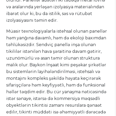
olunur. Panellər adətən iki təbəqə metal lövhə
və aralarında yerləşən izolyasiya materialından
ibarət olur ki, bu da istilik, səs və rütubət
izolyasiyasını təmin edir.
Müasir texnologiyalarla istehsal olunan panellər
həm yanğına davamlı, həm də ekoloji baxımdan
təhlükəsizdir. Sendviç panellə inşa olunan
tikililər istənilən hava şəraitinə davam gətirir,
uzunömürlü və asan təmir olunan struktura
malik olur. Baykon İnşaat kimi peşəkar şirkətlər
bu sistemlərin layihələndirilməsi, istehsalı və
montajını kompleks şəkildə həyata keçirərək
sifarişçilərə həm keyfiyyətli, həm də funksional
həllər təqdim edir. Bu cür yanaşma nəticəsində
istər sənaye, istərsə də kommersiya məqsədli
obyektlərin tikintisi zamanı resurslara qənaət
edilir, tikinti müddəti isə əhəmiyyətli dərəcədə