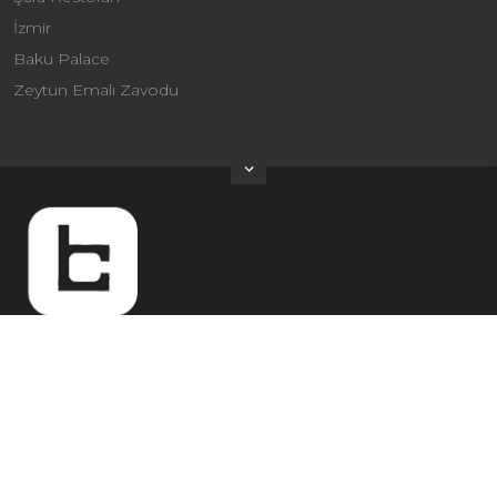
İzmir
Baku Palace
Zeytun Emalı Zavodu
ÜNVAN
Heydər Əliyev pr 253, Atletlər Kəndi, Bina 2, Blok 4, mənzil
260
+994 55 250 75 71