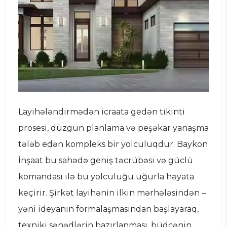
Layihələndirmədən icraata gedən tikinti
prosesi, düzgün planlama və peşəkar yanaşma
tələb edən kompleks bir yolculuqdur. Baykon
İnşaat bu sahədə geniş təcrübəsi və güclü
komandası ilə bu yolculuğu uğurla həyata
keçirir. Şirkət layihənin ilkin mərhələsindən –
yəni ideyanın formalaşmasından başlayaraq,
texniki sənədlərin hazırlanması, büdcənin