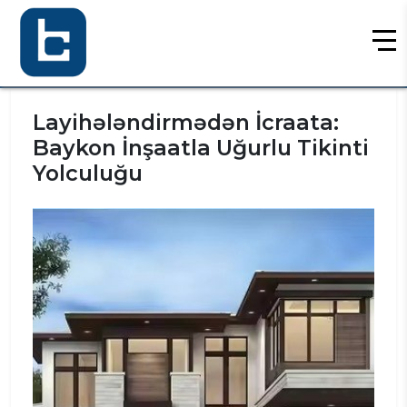
Baykon Group
»
Faydalı məlumatlar
»
Layihələndirmədən İcraata: Baykon İnşaatla
Uğurlu Tikinti Yolculuğu
Layihələndirmədən İcraata:
Baykon İnşaatla Uğurlu Tikinti
Yolculuğu