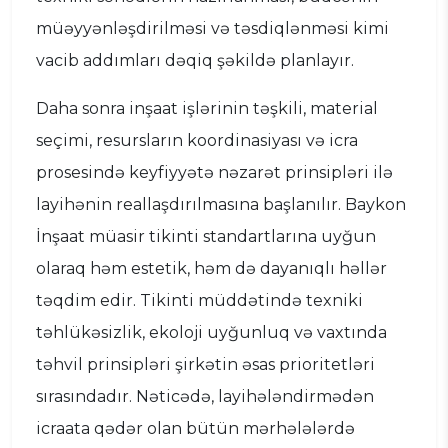
müəyyənləşdirilməsi və təsdiqlənməsi kimi
vacib addımları dəqiq şəkildə planlayır.
Daha sonra inşaat işlərinin təşkili, material
seçimi, resursların koordinasiyası və icra
prosesində keyfiyyətə nəzarət prinsipləri ilə
layihənin reallaşdırılmasına başlanılır. Baykon
İnşaat müasir tikinti standartlarına uyğun
olaraq həm estetik, həm də dayanıqlı həllər
təqdim edir. Tikinti müddətində texniki
təhlükəsizlik, ekoloji uyğunluq və vaxtında
təhvil prinsipləri şirkətin əsas prioritetləri
sırasındadır. Nəticədə, layihələndirmədən
icraata qədər olan bütün mərhələlərdə