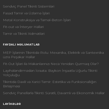
Sendviç Panel Tikinti Sistemləri
Fasad Təmir və Üzləmə İşləri
Metal Konstruksiya və Təməl-Beton İşləri
Fit-out və İnteryer Həlləri
Təmir və Tikinti Xidmətləri
FAYDALI MƏLUMATLAR
MEP İşlərinin Tikintidə Rolu: Mexanika, Elektrik və Santexnika
üzrə Peşəkar Həllər
Fit-Out İşləri ilə Məkanlarınızı Necə Yenidən Qurmaq Olar?
Layihələndirmədən İcraata: Baykon İnşaatla Uğurlu Tikinti
Yolçuluğu
Tikintidə Daxili və Xarici Təmir: Estetika və Funksionallığın
Birləşməsi
Sendviç Panellərlə Tikinti: Sürətli, Davamlı və Ekonomik Həllər
LAYIHƏLƏR