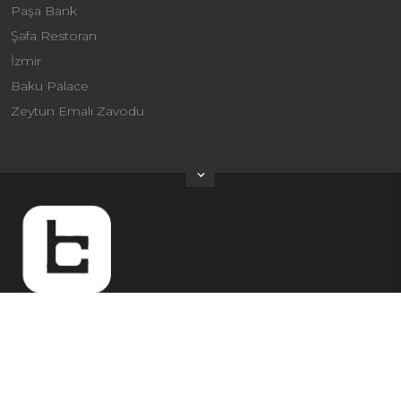
Paşa Bank
Şəfa Restoran
İzmir
Baku Palace
Zeytun Emalı Zavodu
ÜNVAN
Heydər Əliyev pr 253, Atletlər Kəndi, Bina 2, Blok 4, mənzil
260