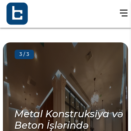
3
/
3
Metal Konstruksiya və
Beton İşlərində