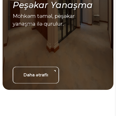
Peşəkar Yanaşma
Möhkəm təməl, peşəkar
yanaşma ilə qurulur.
Daha ətraflı