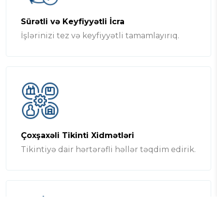
Sürətli və Keyfiyyətli İcra
İşlərinizi tez və keyfiyyətli tamamlayırıq.
Çoxşaxəli Tikinti Xidmətləri
Tikintiyə dair hərtərəfli həllər təqdim edirik.