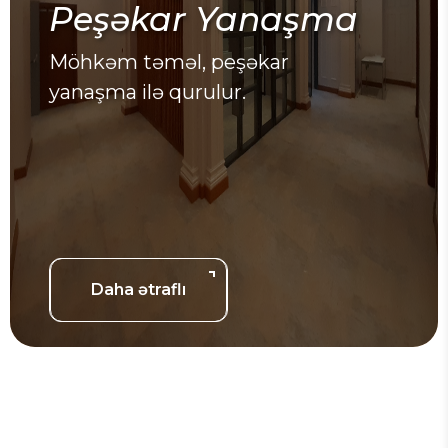
Peşəkar Yanaşma
Möhkəm təməl, peşəkar
yanaşma ilə qurulur.
Daha ətraflı