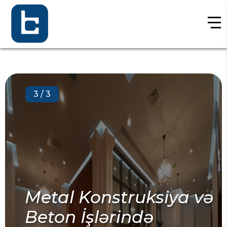
3
/
3
Metal Konstruksiya və
Beton İşlərində