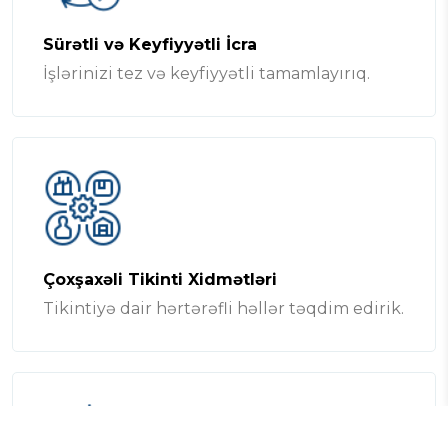
Sürətli və Keyfiyyətli İcra
İşlərinizi tez və keyfiyyətli tamamlayırıq.
Çoxşaxəli Tikinti Xidmətləri
Tikintiyə dair hərtərəfli həllər təqdim edirik.