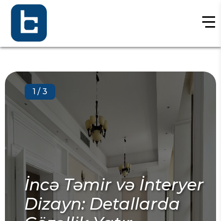
2
/
3
MEP
cə Təmir və İnteryer
Rol
zayn: Detallarda
Ele