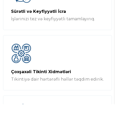
Sürətli və Keyfiyyətli İcra
İşlərinizi tez və keyfiyyətli tamamlayırıq.
Çoxşaxəli Tikinti Xidmətləri
Tikintiyə dair hərtərəfli həllər təqdim edirik.