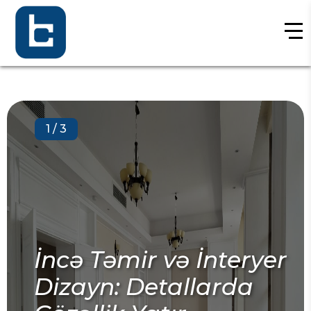
2
/
3
MEP İşlərinin Tikint
yer
Rolu: Mexanika,
Elektrik və Santexn