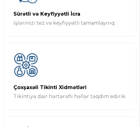
Sürətli və Keyfiyyətli İcra
İşlərinizi tez və keyfiyyətli tamamlayırıq.
Çoxşaxəli Tikinti Xidmətləri
Tikintiyə dair hərtərəfli həllər təqdim edirik.