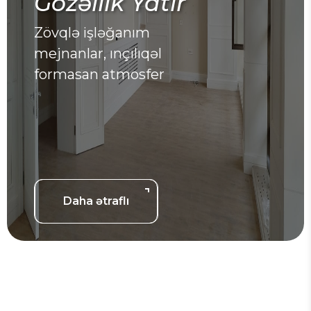
üzrə Peşəkar Həllər
Peşəkar MEP sistemləri ilə
dayanıqlı tikinti.
Daha ətraflı