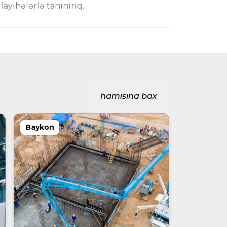
ayihələrlə tanınırıq.
hamısına bax
Baykon