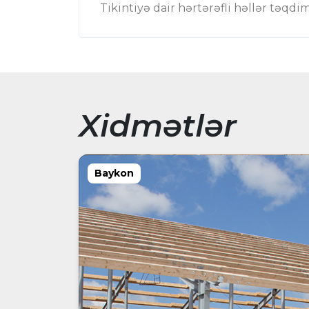
Tikintiyə dair hərtərəfli həllər təqdim
Xidmətlər
Baykon