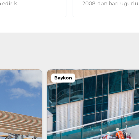
 edirik.
2008-dən bəri uğurlu l
Baykon