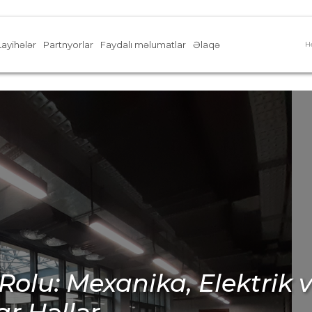
Partnyorlar
Faydalı məlumatlar
Əlaqə
Layihələr
He
Beton İşlərində