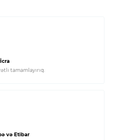
İcra
yətli tamamlayırıq.
ə və Etibar