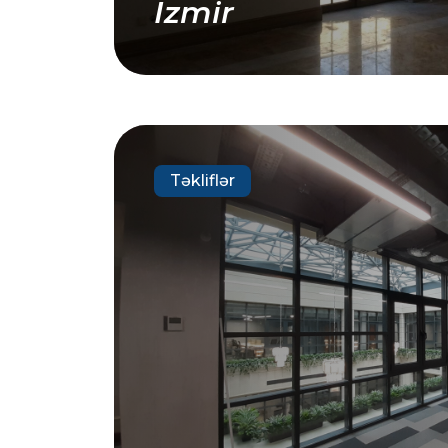
İzmir
Təkliflər