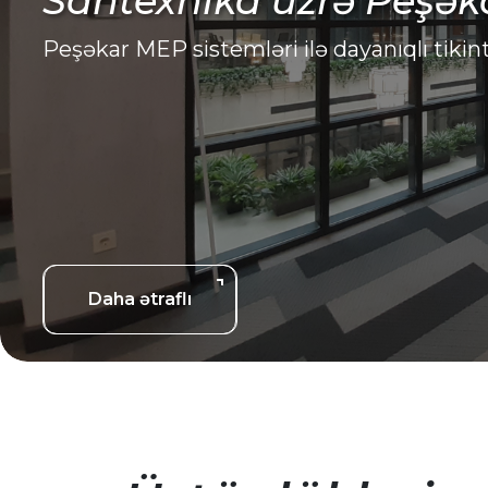
Peşəkar Yanaşma
Möhkəm təməl, peşəkar yanaşma ilə quru
Daha ətraflı