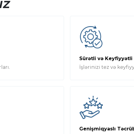
iz
Sürətli və Keyfiyyətli 
ları.
İşlərinizi tez və keyfiy
Genişmiqyaslı Təcrüb