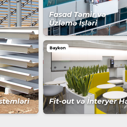
Fasad Təmir və
Üzləmə İşləri
Baykon
stemləri
Fit-out və İnteryer Hə