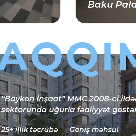
Baku Pal
AQQI
“Baykon İnşaat” MMC 2008-ci ildən
sektorunda uğurla fəaliyyət göstər
25+ illik təcrübə
Geniş məhsul