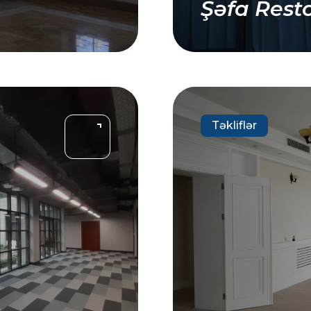
Şəfa Rest
Təkliflər