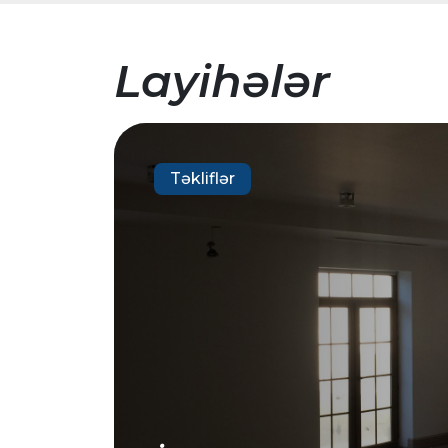
Layihələr
Təkliflər