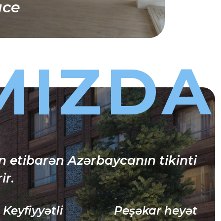
ace
MIZDA
 etibarən Azərbaycanın tikinti
ir.
Keyfiyyətli
Peşəkar heyət