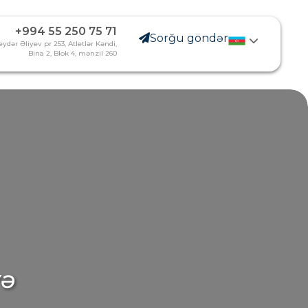
+994 55 250 75 71
Sorğu göndər
ydər Əliyev pr 253, Atletlər Kəndi,
Bina 2, Blok 4, mənzil 260