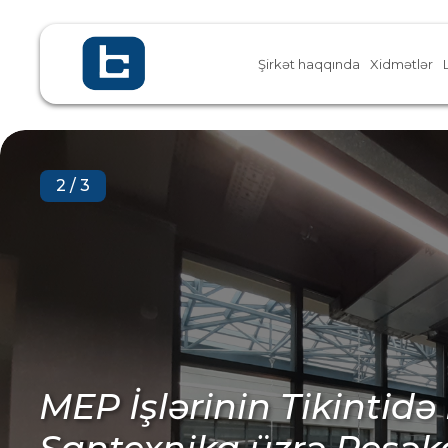
Şirkət haqqında
Xidmətlər
3
/
3
Metal Konstruksiya və 